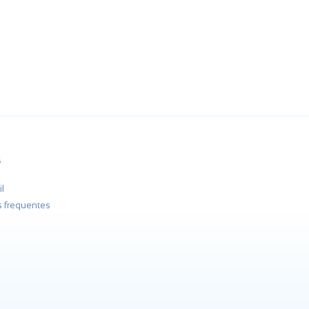
s
l
s frequentes