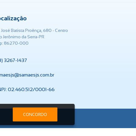
ocalização
. José Batista Proênça, 680 - Centro
o Jerônimo da Serra-PR
p: 86270-000
3) 3267-1437
maesjs@samaesjs.com.br
PJ: 02.460.512/0001-66
CONCORDO
m.br
Serviços On-line