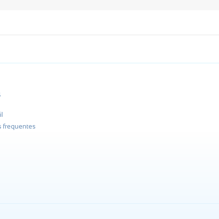
s
l
s frequentes