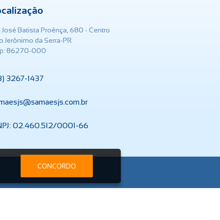
ocalização
. José Batista Proênça, 680 - Centro
o Jerônimo da Serra-PR
p: 86270-000
3) 3267-1437
maesjs@samaesjs.com.br
PJ: 02.460.512/0001-66
CONCORDO
m.br
Serviços On-line