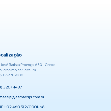
ocalização
. José Batista Proênça, 680 - Centro
o Jerônimo da Serra-PR
p: 86270-000
3) 3267-1437
maesjs@samaesjs.com.br
PJ: 02.460.512/0001-66