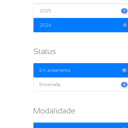
2025
7
2024
1
Status
Em andamento
8
Encerrada
8
Modalidade