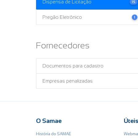
Dispensa de Licitação
15
Pregão Eletrônico
1
Fornecedores
Documentos para cadastro
Empresas penalizadas
O Samae
Útei
História do SAMAE
Webmai